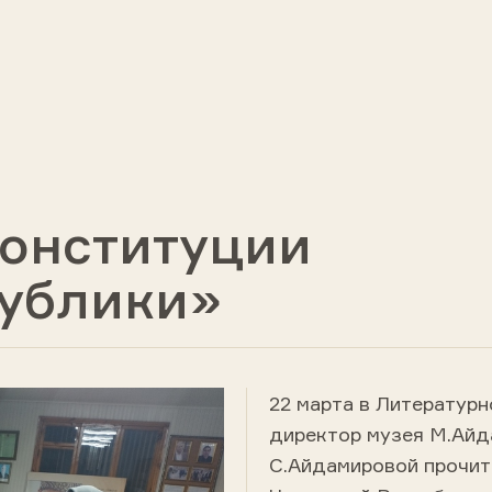
Конституции
публики»
22 марта в Литератур
директор музея М.Айд
С.Айдамировой прочит