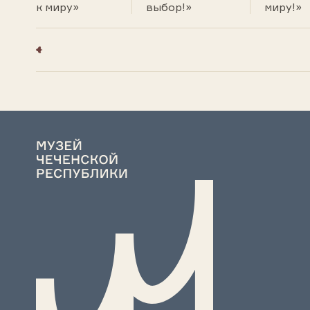
к миру»
выбор!»
миру!»