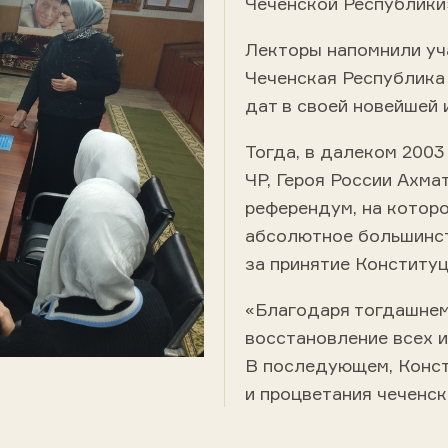
Чеченской Республики
Лекторы напомнили уч
Чеченская Республика
дат в своей новейшей 
Тогда, в далеком 2003
ЧР, Героя России Ахм
референдум, на котор
абсолютное большинст
за принятие Конституц
«Благодаря тогдашне
восстановление всех и
В последующем, Конст
и процветания чеченск