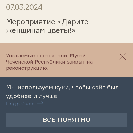
07.03.2024
Мероприятие «Дарите
женщинам цветы!»
Уважаемые посетители, Музей
07.03.2024
Чеченской Республики закрыт на
реконструкцию.
Мероприятие «Вы – свет, что на
земле не гаснет никогда»
Мы используем куки, чтобы сайт был
удобнее и лучше.
Подробнее
06.03.2024
Лекция «Роль женщины в
традиционном чеченском