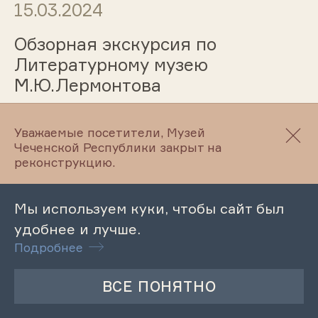
15.03.2024
Обзорная экскурсия по
Литературному музею
М.Ю.Лермонтова
Уважаемые посетители, Музей
15.03.2024
Чеченской Республики закрыт на
реконструкцию.
Обзорная экскурсия по
Литературно-мемориальному
Мы используем куки, чтобы сайт был
музею А.Мамакаева
удобнее и лучше.
Подробнее
15.03.2024