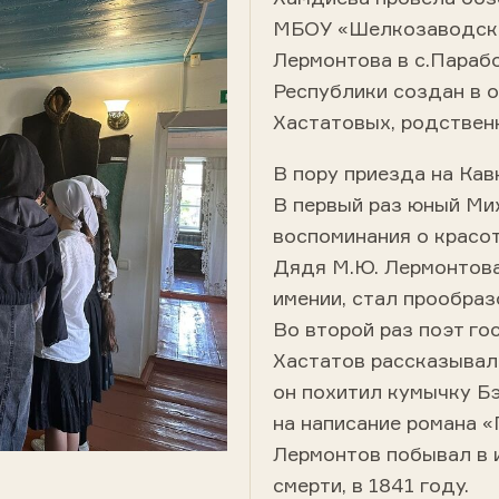
МБОУ «Шелкозаводская
Лермонтова в с.Параб
Республики создан в о
Хастатовых, родственн
В пору приезда на Кав
В первый раз юный Мих
воспоминания о красот
Дядя М.Ю. Лермонтова
имении, стал прообраз
Во второй раз поэт го
Хастатов рассказывал 
он похитил кумычку Бэ
на написание романа «
Лермонтов побывал в 
смерти, в 1841 году.