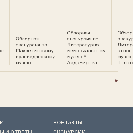
Обзорная
Обзор
Обзорная
экскурсия по
экску
экскурсия по
Литературно-
Литер
ое
Махкетинскому
мемориальному
этног
краеведческому
музею А.
музею 
музею
Айдамирова
Толст
И
КОНТАКТЫ
Ы И ОТВЕТЫ
ЭКСКУРСИИ