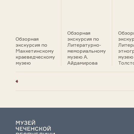
Обзорная
Обзор
Обзорная
экскурсия по
экскур
экскурсия по
Литературно-
Литер
Махкетинскому
мемориальному
этног
краеведческому
музею А.
музею 
музею
Айдамирова
Толст