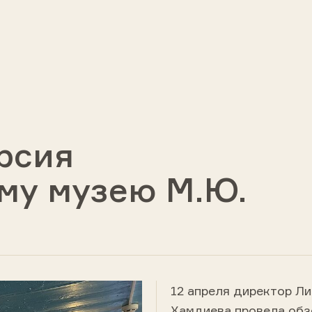
рсия
му музею М.Ю.
12 апреля директор Ли
Хамдиева провела обз