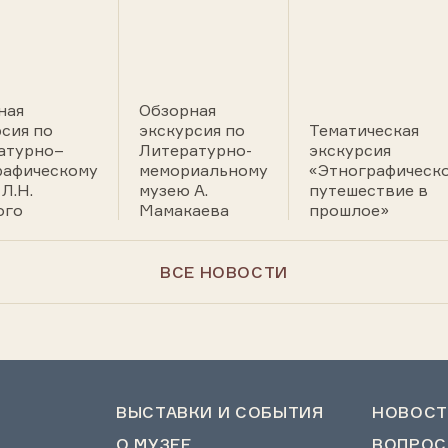
ная
Обзорная
сия по
экскурсия по
Тематическая
атурно–
Литературно-
экскурсия
рафическому
мемориальному
«Этнографическ
Л.Н.
музею А.
путешествие в
ого
Мамакаева
прошлое»
ВСЕ НОВОСТИ
ВЫСТАВКИ И СОБЫТИЯ
НОВОСТ
О МУЗЕЕ
ВОПРОС