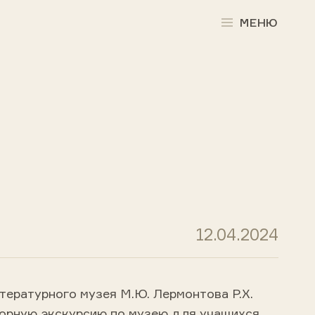
МЕНЮ
12.04.2024
тературного музея М.Ю. Лермонтова Р.Х.
орную экскурсию по музею для учащихся