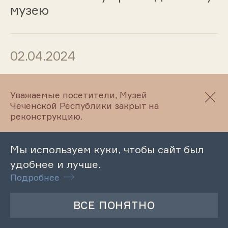
музею
02.04.2024
Обзорная экскурсия по
Литературно-мемориальному
Уважаемые посетители, Музей
Чеченской Республики закрыт на
музею А.Айдамирова
реконструкцию.
Мы используем куки, чтобы сайт был
02.04.2024
удобнее и лучше.
Подробнее
Обзорная экскурсия по
Литературно–этнографическому
музею Л.Н.Толстого