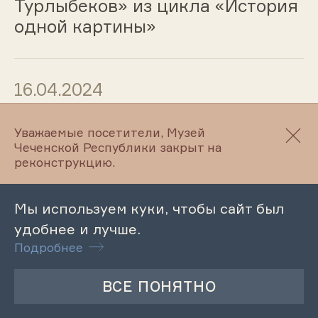
Турлыбеков» из цикла «История
одной картины»
16.04.2024
Лекция «Роль станковой
Уважаемые посетители, Музей
графики в творчестве Котина
Чеченской Республики закрыт на
реконструкцию.
В.М.»
Мы используем куки, чтобы сайт был
15.04.2024
удобнее и лучше.
Подробнее
Тематическая экскурсия по
выставке «Этнографическое
путешествие в прошлое»