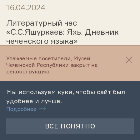
16.04.2024
Литературный час
«С.С.Яшуркаев: Яхь. Дневник
чеченского языка»
Уважаемые посетители, Музей
Чеченской Республики закрыт на
16.04.2024
реконструкцию.
Лекция «К изучению
Мы используем куки, чтобы сайт был
погребального обряда
удобнее и лучше.
населения Чечни XIII-XVI вв.
Подробнее
(ямные погребения)»
16.04.2024