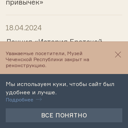
привычек»
18.04.2024
Лекция «История Братской
могилы бойцов 11 Красной
Уважаемые посетители, Музей
Армии в станице
Чеченской Республики закрыт на
Старогладовской»
реконструкцию.
Мы используем куки, чтобы сайт был
18.04.2024
удобнее и лучше.
Подробнее
Тематическая экскурсия по
Литературно-этнографическому
музею Л.Н. Толстого