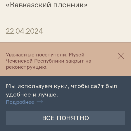
«Кавказский пленник»
22.04.2024
Всероссийский конкурс
молодежных проектов среди
Уважаемые посетители, Музей
Чеченской Республики закрыт на
физических лиц
реконструкцию.
«Росмолодёжь.Гранты 1 сезон»
Мы используем куки, чтобы сайт был
удобнее и лучше.
22.04.2024
Подробнее
Тематическая экскурсия по
выставке «Этнографическое
путешествие в прошлое»