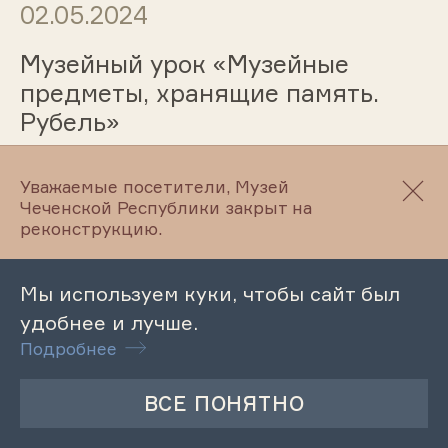
02.05.2024
Музейный урок «Музейные
предметы, хранящие память.
Рубель»
Уважаемые посетители, Музей
02.05.2024
Чеченской Республики закрыт на
реконструкцию.
Лекция «История чеченского
танца»
Мы используем куки, чтобы сайт был
удобнее и лучше.
Подробнее
02.05.2024
Патриотический час «Мир. Труд.