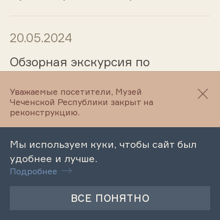
20.05.2024
Обзорная экскурсия по
Литературно-мемориальному
музею А. Мамакаева
Уважаемые посетители, Музей
Чеченской Республики закрыт на
реконструкцию.
20.05.2024
Мы используем куки, чтобы сайт был
Обзорная экскурсия по
удобнее и лучше.
Литературно-мемориальному
Подробнее
музею А. Айдамирова