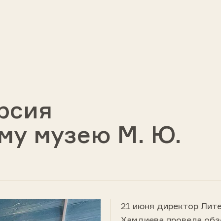
рсия
му музею М. Ю.
21 июня директор Лите
Хамдиева провела обз