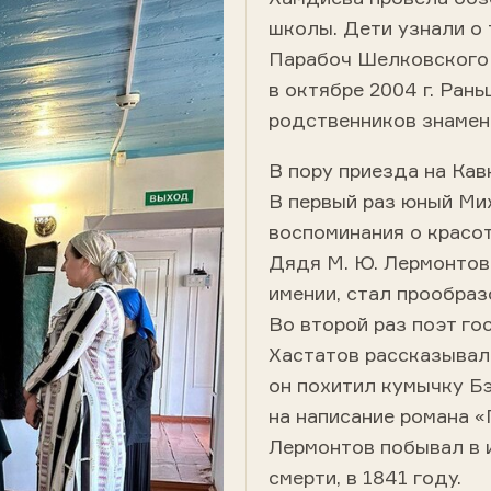
школы. Дети узнали о 
Парабоч Шелковского 
в октябре 2004 г. Ран
родственников знамен
В пору приезда на Кав
В первый раз юный Мих
воспоминания о красот
Дядя М. Ю. Лермонтова
имении, стал прообраз
Во второй раз поэт го
Хастатов рассказывал 
он похитил кумычку Бэ
на написание романа «
Лермонтов побывал в 
смерти, в 1841 году.