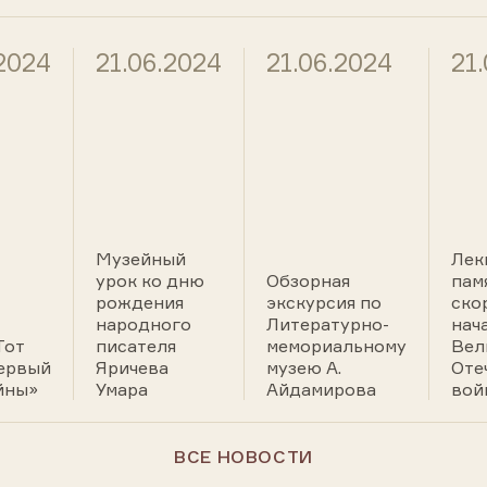
.2024
21.06.2024
21.06.2024
21
Музейный
Лек
урок ко дню
Обзорная
пам
рождения
экскурсия по
ско
народного
Литературно-
нач
Тот
писателя
мемориальному
Вел
ервый
Яричева
музею А.
Оте
йны»
Умара
Айдамирова
вой
ВСЕ НОВОСТИ