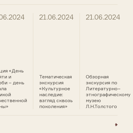
.06.2024
21.06.2024
21.06.2024
ция «День
яти и
Тематическая
Обзорная
рби – день
экскурсия
экскурсия по
ала
«Культурное
Литературно–
икой
наследие:
этнографическому
чественной
взгляд сквозь
музею
ны»
поколения»
Л.Н.Толстого