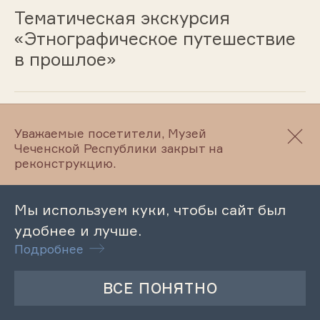
Тематическая экскурсия
«Этнографическое путешествие
в прошлое»
07.06.2024
Уважаемые посетители, Музей
Чеченской Республики закрыт на
Лекция «День принятия
реконструкцию.
Декларации о государственном
суверенитете Российской
Мы используем куки, чтобы сайт был
Федерации»
удобнее и лучше.
Подробнее
07.06.2024
Музейный урок «Творчество