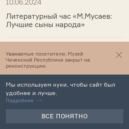
10.06.2024
Литературный час «М.Мусаев:
Лучшие сыны народа»
10.06.2024
Уважаемые посетители, Музей
Чеченской Республики закрыт на
Лекция «Символы России», ко
реконструкцию.
Дню России
Мы используем куки, чтобы сайт был
удобнее и лучше.
10.06.2024
Подробнее
Лекция «День России»