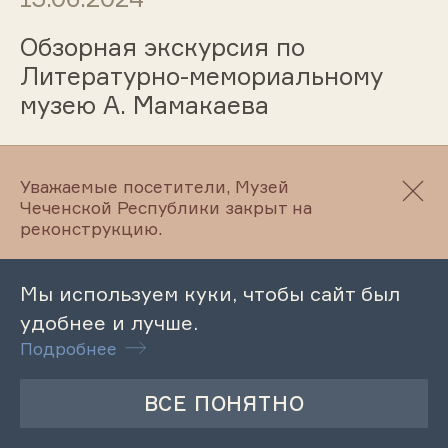
Обзорная экскурсия по
Литературно-мемориальному
музею А. Мамакаева
Уважаемые посетители, Музей
13.06.2024
Чеченской Республики закрыт на
реконструкцию.
Обзорная экскурсия по
Литературному музею М. Ю.
Мы используем куки, чтобы сайт был
Лермонтова
удобнее и лучше.
Подробнее
13.06.2024
Тематическая экскурсия