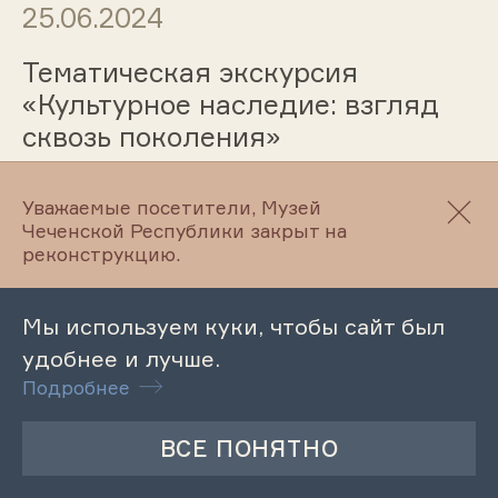
25.06.2024
Тематическая экскурсия
«Культурное наследие: взгляд
сквозь поколения»
Уважаемые посетители, Музей
Чеченской Республики закрыт на
25.06.2024
реконструкцию.
Патриотический час
«Литературно –
Мы используем куки, чтобы сайт был
этнографический музей Л.Н.
удобнее и лучше.
Толстого и Хусайн Хасуевич
Подробнее
Загибов»