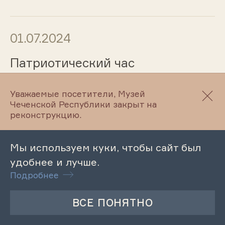
01.07.2024
Патриотический час
«Старогладовцы – защитники
современной России»
Уважаемые посетители, Музей
Чеченской Республики закрыт на
реконструкцию.
01.07.2024
Мы используем куки, чтобы сайт был
Музейный урок «Хозяйственная
удобнее и лучше.
деятельность гребенского
Подробнее
казака»