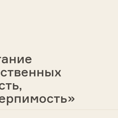
тание
вственных
сть,
терпимость»