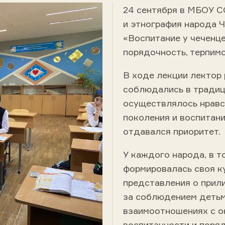
24 сентября в МБОУ 
и этнография народа 
«Воспитание у чеченце
порядочность, терпимо
В ходе лекции лектор 
соблюдались в традиц
осуществлялось нравс
поколения и воспитан
отдавался приоритет.
У каждого народа, в т
формировалась своя ку
представления о прил
за соблюдением детьм
взаимоотношениях с 
воспитанности и поря