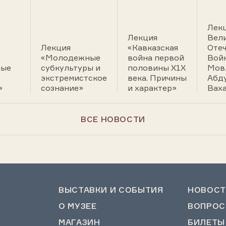
Лекц
Лекция
Вел
Лекция
«Кавказская
Оте
«Молодежные
война первой
Вой
ные
субкультуры и
половины Х1Х
Мов
экстремистское
века. Причины
Абд
»
сознание»
и характер»
Вах
ВСЕ НОВОСТИ
ВЫСТАВКИ И СОБЫТИЯ
НОВОСТ
О МУЗЕЕ
ВОПРОС
МАГАЗИН
БИЛЕТЫ