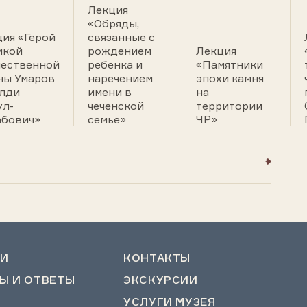
Лекция
«Обряды,
ия «Герой
связанные с
икой
рождением
Лекция
чественной
ребенка и
«Памятники
ны Умаров
наречением
эпохи камня
лди
имени в
на
ул-
чеченской
территории
абович»
семье»
ЧР»
И
КОНТАКТЫ
Ы И ОТВЕТЫ
ЭКСКУРСИИ
УСЛУГИ МУЗЕЯ