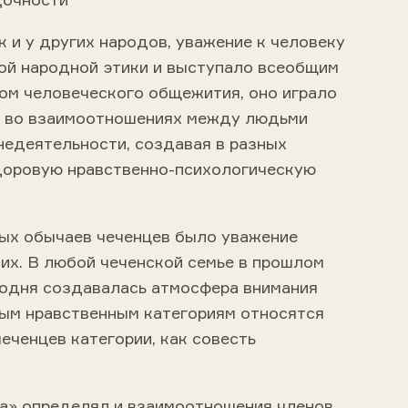
ак и у других народов, уважение к человеку
ой народной этики и выступало всеобщим
ом человеческого общежития, оно играло
ь во взаимоотношениях между людьми
недеятельности, создавая в разных
доровую нравственно-психологическую
ых обычаев чеченцев было уважение
них. В любой чеченской семье в прошлом
егодня создавалась атмосфера внимания
ным нравственным категориям относятся
чеченцев категории, как совесть
а» определял и взаимоотношения членов