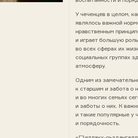
У чеченцев в целом, к
являлось важной норм
нравственным принцип
и играет большую рол
во всех сферах их жиз
социальных группах з
атмосферу.
Одним из замечательн
к старшим и забота о 
и во многих семьях с
и заботы о них. К важ
и такие популярные у 
и порядочность.
«Г1иллакх-оьздангалл