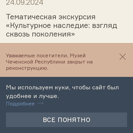
24.09.2024
Тематическая экскурсия
«Культурное наследие: взгляд
сквозь поколения»
Уважаемые посетители, Музей
24.09.2024
Чеченской Республики закрыт на
реконструкцию.
Мастер-класс для детей
-инвалидов «Портрет осени»
Мы используем куки, чтобы сайт был
удобнее и лучше.
Подробнее
24.09.2024
Лекция «Воспитание у чеченцев