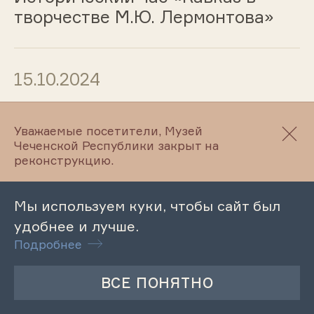
творчестве М.Ю. Лермонтова»
15.10.2024
Лекция «Трудовые подвиги
Уважаемые посетители, Музей
передовиков производства села
Чеченской Республики закрыт на
Махкетыи в годы Советской
реконструкцию.
власти»
Мы используем куки, чтобы сайт был
удобнее и лучше.
14.10.2024
Подробнее
Тематическая экскурсия
«Культурное наследие: взгляд
сквозь поколения»