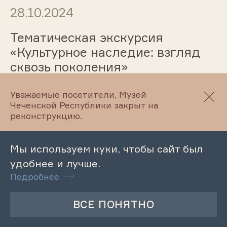
28.10.2024
Тематическая экскурсия
«Культурное наследие: взгляд
сквозь поколения»
Уважаемые посетители, Музей
Чеченской Республики закрыт на
25.10.2024
реконструкцию.
Лекция «Заветы отцов»
Мы используем куки, чтобы сайт был
удобнее и лучше.
Подробнее
25.10.2024
Выставка «Орудия труда
царской эпохи»