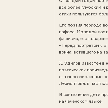
С каждым годом поэт
все более глубоким и
стихи пользуются бол
Его поэзия периода в
пафоса. Молодой поэт
фашизма, его коварные
«Перед портретом». В 
воина, вставшего на з
X. Эдилов известен в 
поэтических произвед
его многочисленные пе
Лермонтова, в частно
В заключении дети пр
на чеченском языке.