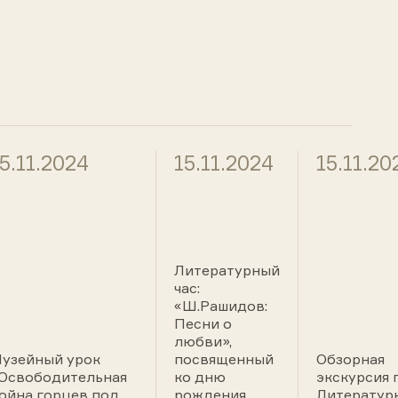
5.11.2024
15.11.2024
15.11.20
Литературный
час:
«Ш.Рашидов:
Песни о
любви»,
узейный урок
посвященный
Обзорная
Освободительная
ко дню
экскурсия 
ойна горцев под
рождения
Литератур