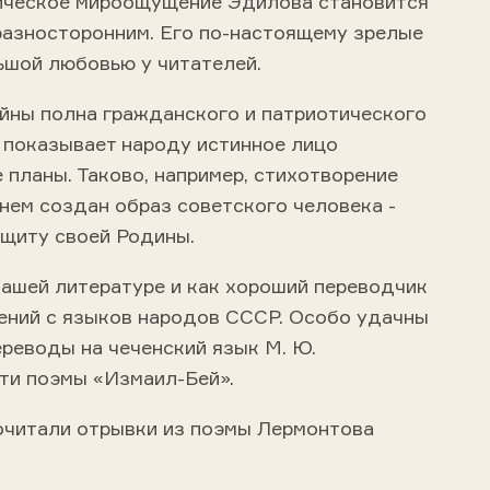
ическое мироощущение Эдилова становится
 разносторонним. Его по-настоящему зрелые
ьшой любовью у читателей.
ойны полна гражданского и патриотического
 показывает народу истинное лицо
 планы. Таково, например, стихотворение
нем создан образ советского человека -
ащиту своей Родины.
нашей литературе и как хороший переводчик
ений с языков народов СССР. Особо удачны
реводы на чеченский язык М. Ю.
сти поэмы «Измаил-Бей».
очитали отрывки из поэмы Лермонтова