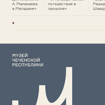
А. Мамакаева
путешествие в
Раши
в Магадане»
прошлое»
Шаид