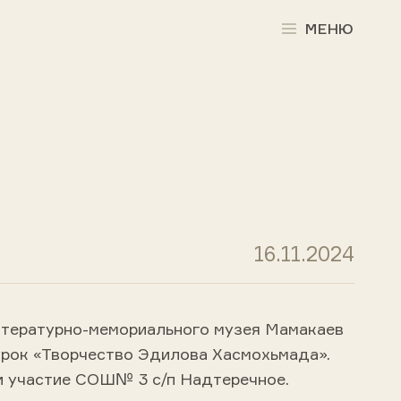
МЕНЮ
16.11.2024
итературно-мемориального музея Мамакаев
 урок «Творчество Эдилова Хасмохьмада».
и участие СОШ№ 3 с/п Надтеречное.