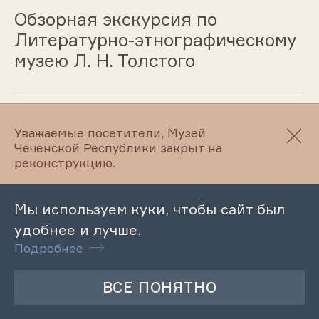
Обзорная экскурсия по
Литературно-этнографическому
музею Л. Н. Толстого
13.11.2024
Уважаемые посетители, Музей
Чеченской Республики закрыт на
Обзорная экскурсия по
реконструкцию.
Махкетинскому краеведческому
музею
Мы используем куки, чтобы сайт был
удобнее и лучше.
Подробнее
13.11.2024
Обзорная экскурсия в