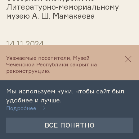
Литературно-мемориальному
музею А. Ш. Мамакаева
14.11.2024
Обзорная экскурсия по
Уважаемые посетители, Музей
Чеченской Республики закрыт на
Литературно-этнографическому
реконструкцию.
музею Л. Н. Толстого
Мы используем куки, чтобы сайт был
удобнее и лучше.
13.11.2024
Подробнее
Обзорная экскурсия по
Махкетинскому краеведческому
музею