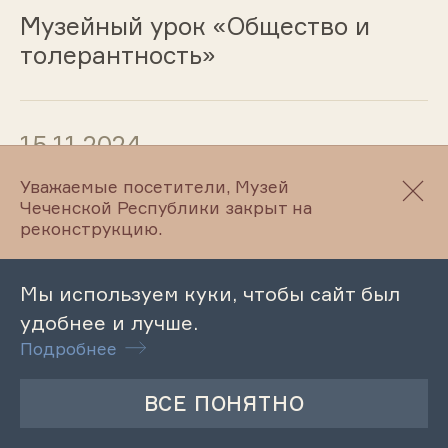
Музейный урок «Общество и
толерантность»
15.11.2024
Уважаемые посетители, Музей
Тематическая экскурсия по
Чеченской Республики закрыт на
выставке «Русская живопись и
реконструкцию.
графика ХIХ – начала ХХ веков»
Мы используем куки, чтобы сайт был
удобнее и лучше.
14.11.2024
Подробнее
Лекция «Лев Николаевич
Толстой о добре и добрых