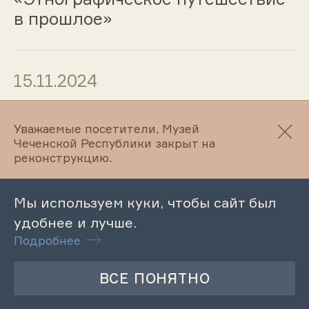
в прошлое»
15.11.2024
Лекция «Жизнь и творчество
Уважаемые посетители, Музей
Рашидова Шаида»
Чеченской Республики закрыт на
реконструкцию.
15.11.2024
Мы используем куки, чтобы сайт был
удобнее и лучше.
Обзорная экскурсия по
Подробнее
Махкетинскому краеведческому
музею