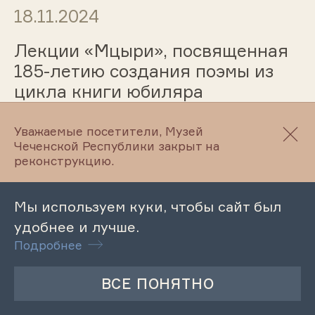
18.11.2024
Лекции «Мцыри», посвященная
185-летию создания поэмы из
цикла книги юбиляра
Уважаемые посетители, Музей
Чеченской Республики закрыт на
18.11.2024
реконструкцию.
Выставка «Предметы и орудия
Мы используем куки, чтобы сайт был
земледелия на территории
удобнее и лучше.
Веденского района»
Подробнее
16.11.2024