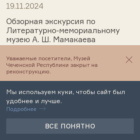
19.11.2024
Обзорная экскурсия по
Литературно-мемориальному
музею А. Ш. Мамакаева
Уважаемые посетители, Музей
Чеченской Республики закрыт на
19.11.2024
реконструкцию.
Тематическая экскурсия
«Культурное наследие: взгляд
Мы используем куки, чтобы сайт был
сквозь поколения»
удобнее и лучше.
Подробнее
19.11.2024