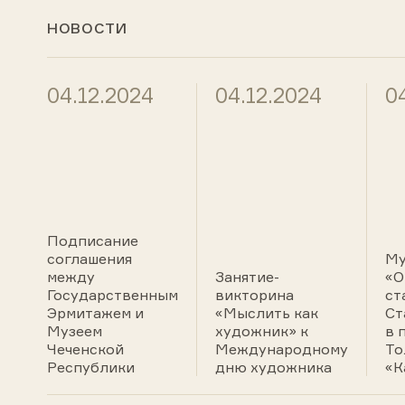
НОВОСТИ
04.12.2024
04.12.2024
0
Подписание
соглашения
Му
между
Занятие-
«О
Государственным
викторина
ст
Эрмитажем и
«Мыслить как
Ст
Музеем
художник» к
в 
Чеченской
Международному
То
Республики
дню художника
«К