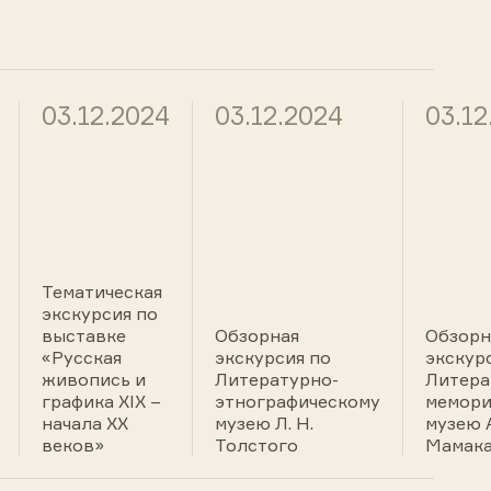
03.12.2024
03.12.2024
03.12
Тематическая
экскурсия по
выставке
Обзорная
Обзорн
«Русская
экскурсия по
экскур
живопись и
Литературно-
Литера
графика ХIХ –
этнографическому
мемори
начала ХХ
музею Л. Н.
музею А
веков»
Толстого
Мамака