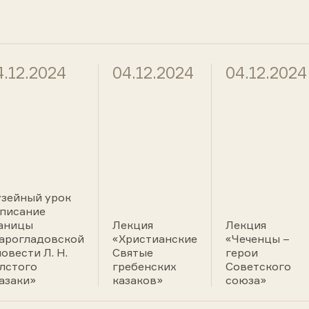
4.12.2024
04.12.2024
04.12.2024
зейный урок
писание
аницы
Лекция
Лекция
арогладовской
«Христианские
«Чеченцы –
повести Л. Н.
Святые
герои
лстого
гребенских
Советского
азаки»
казаков»
союза»