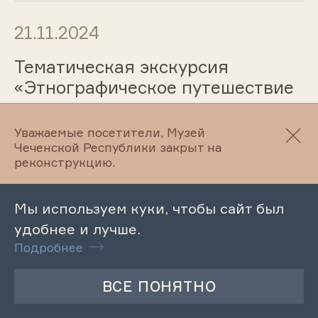
21.11.2024
Тематическая экскурсия
«Этнографическое путешествие
в прошлое»
Уважаемые посетители, Музей
Чеченской Республики закрыт на
реконструкцию.
20.11.2024
Обзорная экскурсия по
Мы используем куки, чтобы сайт был
Махкетинскому краеведческому
удобнее и лучше.
музею
Подробнее
20.11.2024