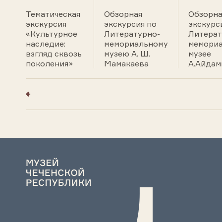
Тематическая
Обзорная
Обзорна
экскурсия
экскурсия по
экскурс
«Культурное
Литературно-
Литерат
наследие:
мемориальному
мемори
взгляд сквозь
музею А. Ш.
музее
поколения»
Мамакаева
А.Айдам