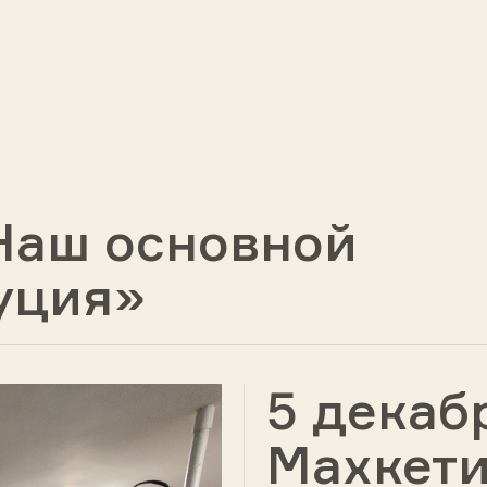
Наш основной
туция»
5 декаб
Махкет