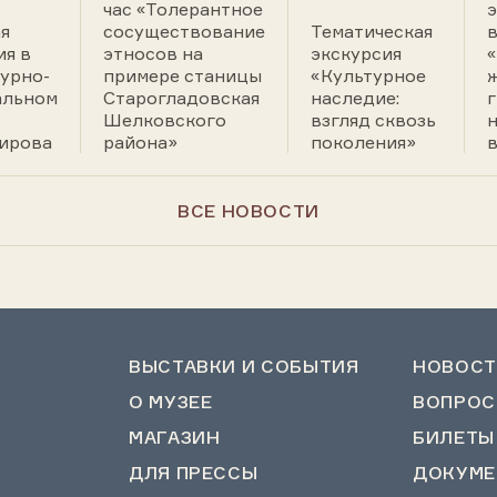
час «Толерантное
э
я
сосуществование
Тематическая
ия в
этносов на
экскурсия
урно-
примере станицы
«Культурное
альном
Старогладовская
наследие:
г
Шелковского
взгляд сквозь
н
ирова
района»
поколения»
ВСЕ НОВОСТИ
ВЫСТАВКИ И СОБЫТИЯ
НОВОСТ
О МУЗЕЕ
ВОПРОС
МАГАЗИН
БИЛЕТЫ
ДЛЯ ПРЕССЫ
ДОКУМЕ