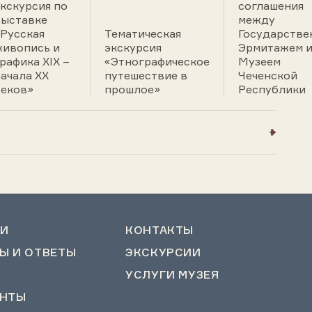
кскурсия по
соглашения
выставке
между
«Русская
Тематическая
Государств
живопись и
экскурсия
Эрмитажем 
рафика ХIХ –
«Этнографическое
Музеем
ачала ХХ
путешествие в
Чеченской
веков»
прошлое»
Республики
И
КОНТАКТЫ
Ы И ОТВЕТЫ
ЭКСКУРСИИ
УСЛУГИ МУЗЕЯ
НТЫ