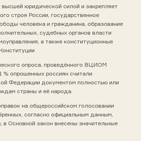
 высшей юридической силой и закрепляет
ого строя России,
государственное
свободы человека и гражданина, образование
полнительных
,
судебных органов власти
моуправления
, а также
конституционные
Конституции
еского опроса, проведённого
ВЦИОМ
61 % опрошенных россиян считали
кой Федерации документом полностью или
ждам страны и её народа.
оправок на общероссийском голосовании
бренных, согласно официальным данным,
, в Основной закон внесены значительные