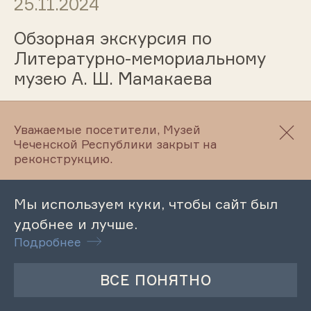
25.11.2024
Обзорная экскурсия по
Литературно-мемориальному
музею А. Ш. Мамакаева
Уважаемые посетители, Музей
25.11.2024
Чеченской Республики закрыт на
реконструкцию.
Тематическая экскурсия
«Культурное наследие: взгляд
Мы используем куки, чтобы сайт был
сквозь поколения»
удобнее и лучше.
Подробнее
25.11.2024