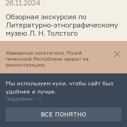
26.11.2024
Обзорная экскурсия по
Литературно-этнографическому
музею Л. Н. Толстого
Уважаемые посетители, Музей
26.11.2024
Чеченской Республики закрыт на
реконструкцию.
Обзорная экскурсия в
Литературно-мемориальном
Мы используем куки, чтобы сайт был
музее А.Айдамирова
удобнее и лучше.
Подробнее
26.11.2024