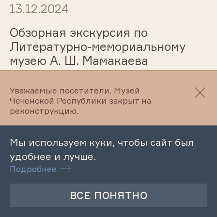
13.12.2024
Обзорная экскурсия по
Литературно-мемориальному
музею А. Ш. Мамакаева
Уважаемые посетители, Музей
Чеченской Республики закрыт на
13.12.2024
реконструкцию.
Обзорная экскурсия по
Литературно-мемориальному
Мы используем куки, чтобы сайт был
музею А.Айдамирова
удобнее и лучше.
Подробнее
13.12.2024