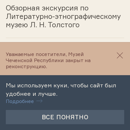
Обзорная экскурсия по
Литературно-этнографическому
музею Л. Н. Толстого
17.12.2024
Уважаемые посетители, Музей
Чеченской Республики закрыт на
Обзорная экскурсия в
реконструкцию.
Литературно-мемориальном
музее А.Айдамирова
Мы используем куки, чтобы сайт был
удобнее и лучше.
Подробнее
17.12.2024
Лекция «Чеченская свадьба: