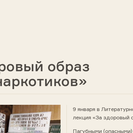
ровый образ
наркотиков»
9 января в Литератур
лекция «За здоровый о
Пагубными (опасными) 