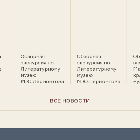
и
Обзорная
Обзорная
Об
экскурсия по
экскурсия по
эк
е
Литературному
Литературному
Ма
музею
музею
кр
М.Ю.Лермонтова
М.Ю.Лермонтова
му
ВСЕ НОВОСТИ