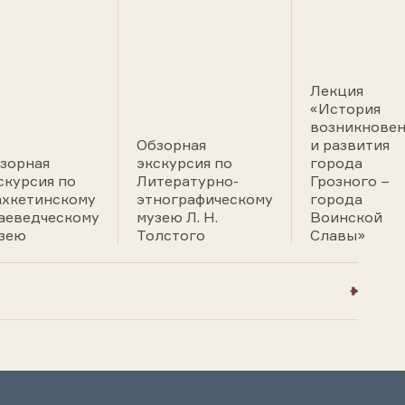
Лекция
«История
возникновен
Обзорная
и развития
зорная
экскурсия по
города
скурсия по
Литературно-
Грозного –
хкетинскому
этнографическому
города
аеведческому
музею Л. Н.
Воинской
зею
Толстого
Славы»