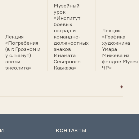
Музейный
урок
«Институт
боевых
наград и
Лекция
Лекция
командно-
«Графика
«Погребения
должностных
художника
(в г. Грозном и
знаков
Умара
у с. Бамут)
Имамата
Мижева из
эпохи
Северного
фондов Музея
энеолита»
Кавказа»
ЧР»
И
КОНТАКТЫ