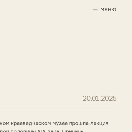
МЕНЮ
20.01.2025
ском краеведческом музее прошла лекция
вой половины ХIХ века. Причины