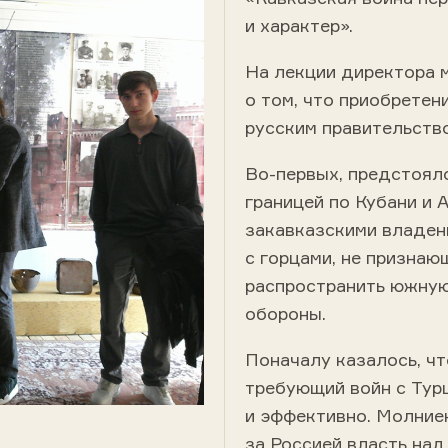
и характер».
На лекции директора м
о том, что приобретен
русским правительств
Во-первых, предстоял
границей по Кубани и 
закавказскими владен
с горцами, не признаю
распространить южную
обороны.
Поначалу казалось, ч
требующий войн с Турц
и эффективно. Молние
за Россией власть на