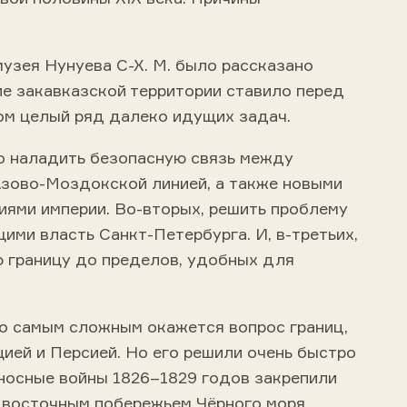
узея Нунуева С-Х. М. было рассказано
ие закавказской территории ставило перед
ом целый ряд далеко идущих задач.
о наладить безопасную связь между
Азово-Моздокской линией, а также новыми
иями империи. Во-вторых, решить проблему
щими власть Санкт-Петербурга. И, в-третьих,
 границу до пределов, удобных для
то самым сложным окажется вопрос границ,
ией и Персией. Но его решили очень быстро
носные войны 1826–1829 годов закрепили
д восточным побережьем Чёрного моря,