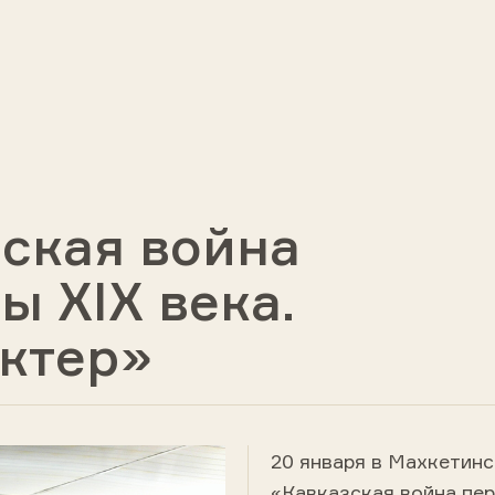
ская война
ы ХIХ века.
ктер»
20 января в Махкетин
«Кавказская война пер