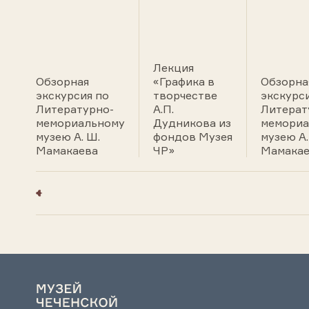
Лекция
Обзорная
«Графика в
Обзорна
экскурсия по
творчестве
экскурс
Литературно-
А.П.
Литерат
мемориальному
Дудникова из
мемориа
музею А. Ш.
фондов Музея
музею А.
Мамакаева
ЧР»
Мамакае