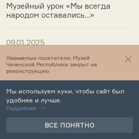
Музейный урок «Мы всегда
народом оставались…»
09.01.2025
Лекция «Музейный урок
Уважаемые посетители, Музей
Чеченской Республики закрыт на
«Дорога жизни – путь к земле
реконструкцию.
родной»
Мы используем куки, чтобы сайт был
удобнее и лучше.
09.01.2025
Подробнее
Лекция «Жизнь и творчество
Халида Ошаева»