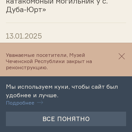
катакомбный могильник у с.
Дуба-Юрт»
13.01.2025
Тематическая экскурсия
Уважаемые посетители, Музей
«Этнографическое путешествие
Чеченской Республики закрыт на
в прошлое»
реконструкцию.
Мы используем куки, чтобы сайт был
13.01.2025
удобнее и лучше.
Подробнее
Выставка «Орудия земледелия,
найденные на территории
Веденского района»