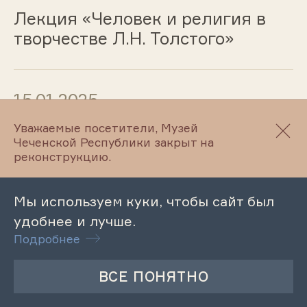
Лекция «Человек и религия в
творчестве Л.Н. Толстого»
15.01.2025
Уважаемые посетители, Музей
Обзорная экскурсия по
Чеченской Республики закрыт на
Литературному музею
реконструкцию.
М.Ю.Лермонтова
Мы используем куки, чтобы сайт был
удобнее и лучше.
15.01.2025
Подробнее
Обзорная экскурсия по
Литературному музею