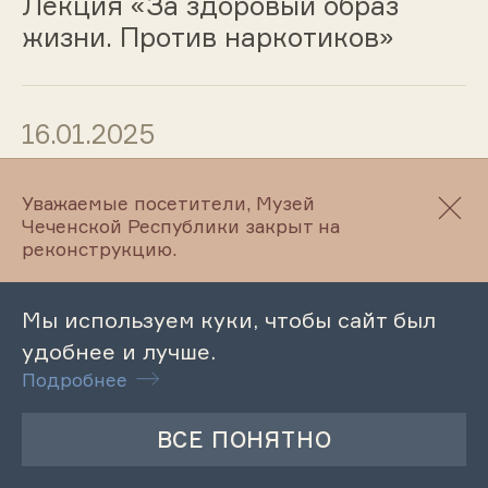
Лекция «За здоровый образ
жизни. Против наркотиков»
16.01.2025
Лекция – беседа «Что такое
Уважаемые посетители, Музей
экстремизм и терроризм?»
Чеченской Республики закрыт на
реконструкцию.
16.01.2025
Мы используем куки, чтобы сайт был
удобнее и лучше.
Лекция «О безопасности
Подробнее
дорожного движения»