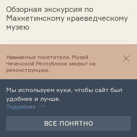
Обзорная экскурсия по
Махкетинскому краеведческому
музею
17.01.2025
Уважаемые посетители, Музей
Чеченской Республики закрыт на
Обзорная экскурсия по
реконструкцию.
Литературному музею
М.Ю.Лермонтова
Мы используем куки, чтобы сайт был
удобнее и лучше.
Подробнее
17.01.2025
Лекция «Духовная культура