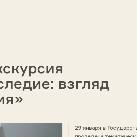
кскурсия
следие: взгляд
ия»
29 января в Государст
проведена тематическ