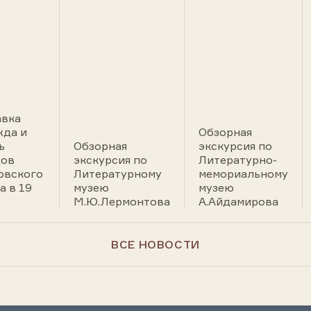
авка
да и
Обзорная
ь
Обзорная
экскурсия по
дов
экскурсия по
Литературно-
овского
Литературному
мемориальному
а в 19
музею
музею
М.Ю.Лермонтова
А.Айдамирова
ВСЕ НОВОСТИ