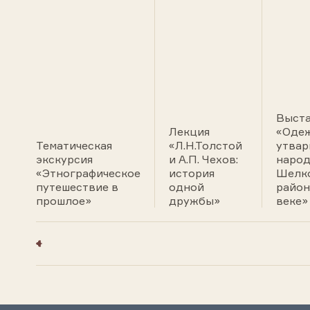
Выст
Лекция
«Одеж
Тематическая
«Л.Н.Толстой
утвар
экскурсия
и А.П. Чехов:
наро
«Этнографическое
история
Шелк
путешествие в
одной
район
прошлое»
дружбы»
веке»