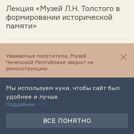
Лекция «Музей Л.Н. Толстого в
формировании исторической
памяти»
10.02.2025
Уважаемые посетители, Музей
Чеченской Республики закрыт на
Лекция «Серия Город ветров
реконструкцию.
(Ичери Шехер) художника
Вагифа Зейидгулиева»
Мы используем куки, чтобы сайт был
удобнее и лучше.
Подробнее
07.02.2025
Лекция «Организация труда в