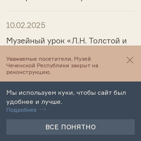
10.02.2025
Музейный урок «Л.Н. Толстой и
наука»
Уважаемые посетители, Музей
Чеченской Республики закрыт на
реконструкцию.
10.02.2025
Мы используем куки, чтобы сайт был
Лекция «Музей Л.Н. Толстого в
удобнее и лучше.
формировании исторической
Подробнее
памяти»
10.02.2025