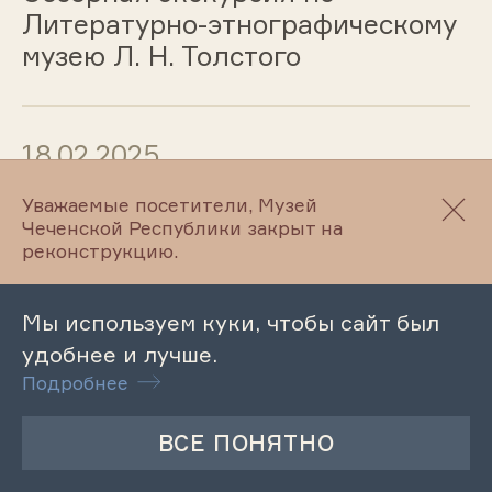
Литературно-этнографическому
музею Л. Н. Толстого
18.02.2025
Обзорная экскурсия по
Уважаемые посетители, Музей
Чеченской Республики закрыт на
Литературному музею
реконструкцию.
М.Ю.Лермонтова
Мы используем куки, чтобы сайт был
удобнее и лучше.
17.02.2025
Подробнее
Лекция «Абречество на
Северном Кавказе как
социальное явление»