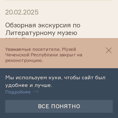
20.02.2025
Обзорная экскурсия по
Литературному музею
М.Ю.Лермонтова
Уважаемые посетители, Музей
Чеченской Республики закрыт на
реконструкцию.
20.02.2025
Обзорная экскурсия по
Мы используем куки, чтобы сайт был
Литературно-этнографическому
удобнее и лучше.
музею Л. Н. Толстого
Подробнее
20.02.2025