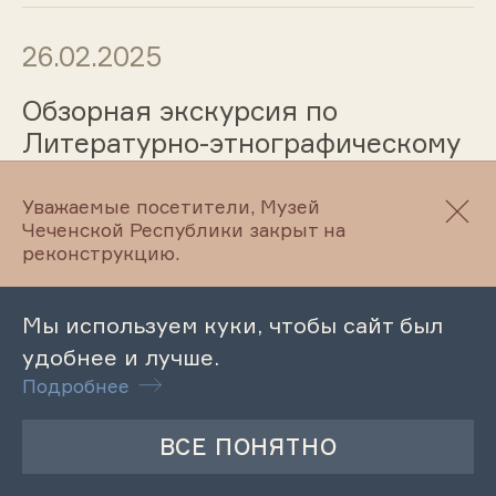
26.02.2025
Обзорная экскурсия по
Литературно-этнографическому
музею Л. Н. Толстого
Уважаемые посетители, Музей
Чеченской Республики закрыт на
реконструкцию.
26.02.2025
Мы используем куки, чтобы сайт был
Тематическая экскурсия
удобнее и лучше.
«Культурное наследие: взгляд
Подробнее
сквозь поколения»
26.02.2025