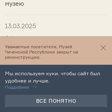
музею
13.03.2025
Обзорная экскурсия по
Литературно-мемориальному
Уважаемые посетители, Музей
музею А.Айдамирова
Чеченской Республики закрыт на
реконструкцию.
Мы используем куки, чтобы сайт был
13.03.2025
удобнее и лучше.
Тематическая экскурсия по
Подробнее
выставке «Культурное наследие:
взгляд сквозь поколения»