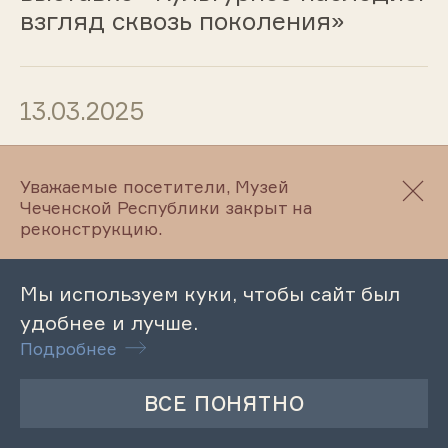
взгляд сквозь поколения»
13.03.2025
Тематическая экскурсия
«Этнографическое путешествие
Уважаемые посетители, Музей
Чеченской Республики закрыт на
в прошлое»
реконструкцию.
Мы используем куки, чтобы сайт был
13.03.2025
удобнее и лучше.
Подробнее
Обзорная экскурсия по
Литературному музею
М.Ю.Лермонтова